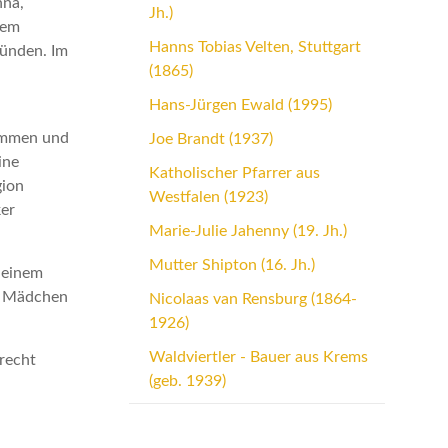
nna,
Jh.)
hem
Hanns Tobias Velten, Stuttgart
künden. Im
(1865)
Hans-Jürgen Ewald (1995)
kommen und
Joe Brandt (1937)
ine
Katholischer Pfarrer aus
gion
Westfalen (1923)
ker
Marie-Julie Jahenny (19. Jh.)
Mutter Shipton (16. Jh.)
 einem
en Mädchen
Nicolaas van Rensburg (1864-
1926)
Waldviertler - Bauer aus Krems
recht
(geb. 1939)