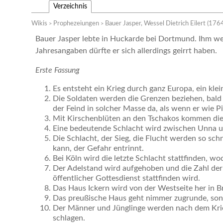
Verzeichnis
Wikis
Prophezeiungen
Bauer Jasper, Wessel Dietrich Eilert (17
>
>
Bauer Jasper lebte in Huckarde bei Dortmund. Ihm w
Jahresangaben dürfte er sich allerdings geirrt haben.
Erste Fassung
Es entsteht ein Krieg durch ganz Europa, ein klei
Die Soldaten werden die Grenzen beziehen, bald 
der Feind in solcher Masse da, als wenn er wie P
Mit Kirschenblüten an den Tschakos kommen die
Eine bedeutende Schlacht wird zwischen Unna 
Die Schlacht, der Sieg, die Flucht werden so schn
kann, der Gefahr entrinnt.
Bei Köln wird die letzte Schlacht stattfinden, wo
Der Adelstand wird aufgehoben und die Zahl der 
öffentlicher Gottesdienst stattfinden wird.
Das Haus Ickern wird von der Westseite her in 
Das preußische Haus geht nimmer zugrunde, son
Der Männer und Jünglinge werden nach dem Krie
schlagen.