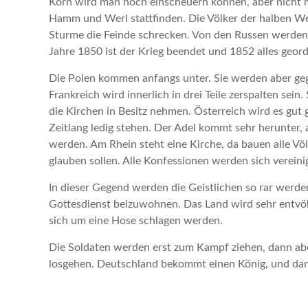
Korn wird man noch einscheuern können, aber nicht 
Hamm und Werl stattfinden. Die Völker der halben We
Sturme die Feinde schrecken. Von den Russen werden
Jahre 1850 ist der Krieg beendet und 1852 alles geord
Die Polen kommen anfangs unter. Sie werden aber gege
Frankreich wird innerlich in drei Teile zerspalten se
die Kirchen in Besitz nehmen. Österreich wird es gut 
Zeitlang ledig stehen. Der Adel kommt sehr herunter,
werden. Am Rhein steht eine Kirche, da bauen alle Vö
glauben sollen. Alle Konfessionen werden sich vereini
In dieser Gegend werden die Geistlichen so rar wer
Gottesdienst beizuwohnen. Das Land wird sehr entvö
sich um eine Hose schlagen werden.
Die Soldaten werden erst zum Kampf ziehen, dann ab
losgehen. Deutschland bekommt einen König, und dann