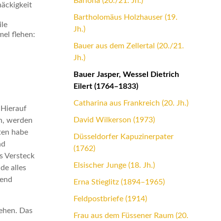
Bariona (20./21. Jh.)
näckigkeit
Bartholomäus Holzhauser (19.
ile
Jh.)
el flehen:
Bauer aus dem Zellertal (20./21.
Jh.)
Bauer Jasper, Wessel Dietrich
Eilert (1764–1833)
Catharina aus Frankreich (20. Jh.)
 Hierauf
David Wilkerson (1973)
en, werden
ten habe
Düsseldorfer Kapuzinerpater
nd
(1762)
es Versteck
Elsischer Junge (18. Jh.)
de alles
gend
Erna Stieglitz (1894–1965)
Feldpostbriefe (1914)
gehen. Das
Frau aus dem Füssener Raum (20.