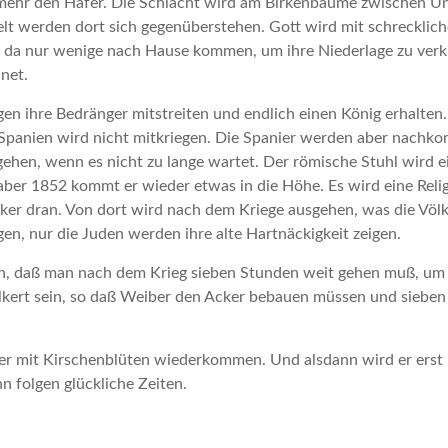
mehr den Hafer. Die Schlacht wird am Birkenbaume zwischen U
lt werden dort sich gegenüberstehen. Gott wird mit schrecklic
 da nur wenige nach Hause kommen, um ihre Niederlage zu ver
net.
n ihre Bedränger mitstreiten und endlich einen König erhalten.
in. Spanien wird nicht mitkriegen. Die Spanier werden aber nach
gehen, wenn es nicht zu lange wartet. Der römische Stuhl wird e
 aber 1852 kommt er wieder etwas in die Höhe. Es wird eine Reli
lker dran. Von dort wird nach dem Kriege ausgehen, was die Völ
gen, nur die Juden werden ihre alte Hartnäckigkeit zeigen.
den, daß man nach dem Krieg sieben Stunden weit gehen muß, um
lkert sein, so daß Weiber den Acker bebauen müssen und sieb
er mit Kirschenblüten wiederkommen. Und alsdann wird er erst 
 folgen glückliche Zeiten.