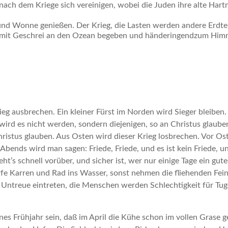
 nach dem Kriege sich vereinigen, wobei die Juden ihre alte Hart
und Wonne genießen. Der Krieg, die Lasten werden andere Erdte
 mit Geschrei an den Ozean begeben und händeringendzum Himm
ieg ausbrechen. Ein kleiner Fürst im Norden wird Sieger bleiben.
 wird es nicht werden, sondern diejenigen, so an Christus glaub
hristus glauben. Aus Osten wird dieser Krieg losbrechen. Vor Os
Abends wird man sagen: Friede, Friede, und es ist kein Friede, u
t’s schnell vorüber, und sicher ist, wer nur einige Tage ein gut
rfe Karren und Rad ins Wasser, sonst nehmen die fliehenden Fein
e Untreue eintreten, die Menschen werden Schlechtigkeit für Tu
önes Frühjahr sein, daß im April die Kühe schon im vollen Grase 